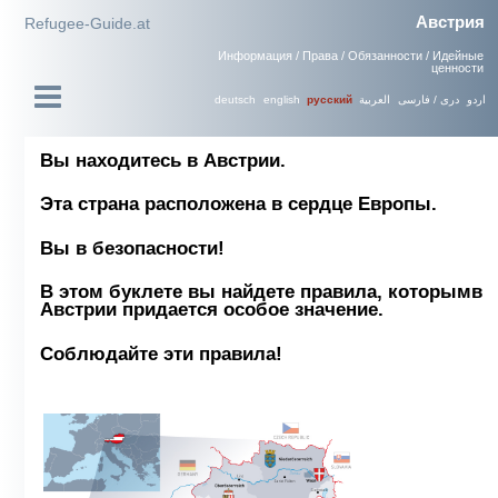
Австрия
Refugee-Guide.at
Информация / Права / Обязанности / Идейные
ценности
deutsch
english
العربية
دری / فارسی
اردو
русский
Вы находитесь в Австрии.
Эта страна расположена в сердце Европы.
Вы в безопасности!
В этом буклете вы найдете правила, которым
в
Австрии придается особое значение.
Соблюдайте эти правила!