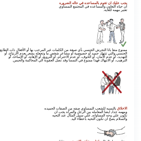
يجب عليك ان تقوم بالمساعده في حاله الضروره
ان حياه التعاون والمساعده في المجتمع النمساوي
تعتبر مهمه للغايه.
ممنوع منعا باتا التحرش الجنسي بأي صيغة من الكلمات غير المرحب بها أو الأفعال ذات الطابع
الجنسي والتي تنتهك جسد أو خصوصية أو مشاعر شخص ما وتجعله يشعر بعدم الارتياح، أو
التهديد، أو عدم الأمان، أو الخوف، أو عدم الاحترام، أو الترويع، أو الإهانة، أو الإساءة، أو
الترهيب، أو الانتهاك فهذا ممنوع في النمسا وقد تصل العقوبة الي المحاكمة والحبس.
الاخلاق
بالنسبه للشعب النمساوي صفه من الصفات الحميده
ومهمه جدا٫ ايضا المعامله بين الرجل والمراه يجب ان
تكون علي وجه المساواه٫ علي سبيل المثال عند التحيه
والسلام يصح ان تكون التحيه باعطاء اليد.