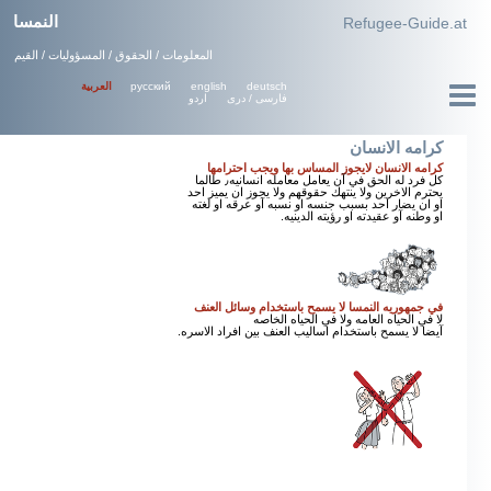
النمسا
Refugee-Guide.at
المعلومات / الحقوق / المسؤوليات / القيم
русский
english
deutsch
العربية
فارسی / دری
اردو
كرامه الانسان
كرامه الانسان لايجوز المساس بها ويجب احترامها
كل فرد له الحق في آن يعامل معامله انسانيه٫ طالما
يحترم الاخرين ولا ينتهك حقوقهم ولا يجوز ان يميز احد
او ان يضار احد بسبب جنسه او نسبه آو عرقه او لغته
او وطنه آو عقيدته او رؤيته الدينيه.
في جمهوريه النمسا لا يسمح باستخدام وسائل العنف
لا في الحياه العامه ولا في الحياه الخاصه
آيضا لا يسمح باستخدام اساليب العنف بين افراد الاسره.